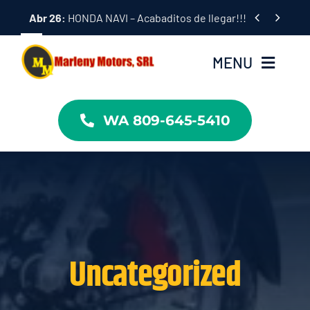
Skip


Abr 26:
HONDA NAVI – Acabaditos de llegar!!! Ven por el tu
to
content
MENU
Inicio
WA 809-645-5410
Modelos
Nosotros
Contacto
Uncategorized