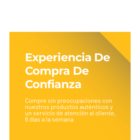
Experiencia De
Compra De
Confianza
Compre sin preocupaciones con
nuestros productos auténticos y
un servicio de atención al cliente,
6 días a la semana