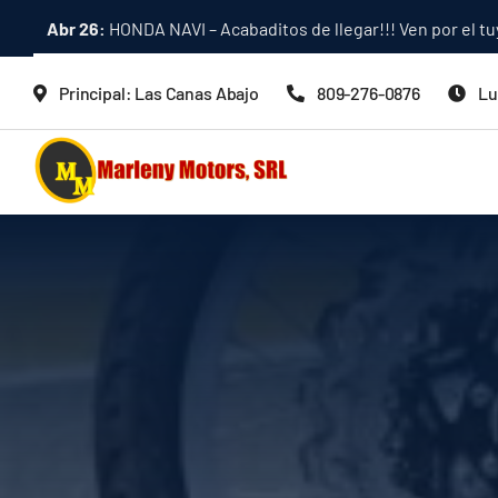
Skip
Abr 26:
HONDA NAVI – Acabaditos de llegar!!! Ven por el tu
to
content
Principal: Las Canas Abajo
809-276-0876
Lu