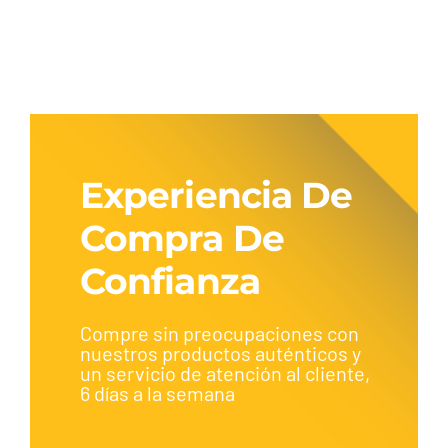
ADDRESS V125
Experiencia De
Compra De
Confianza
Compre sin preocupaciones con
nuestros productos auténticos y
un servicio de atención al cliente,
6 días a la semana